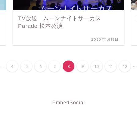
TV放送 ムーンナイトサーカス
Parade 松本公演
日
2025年1月18日
...
...
4
5
6
7
8
9
10
11
12
EmbedSocial