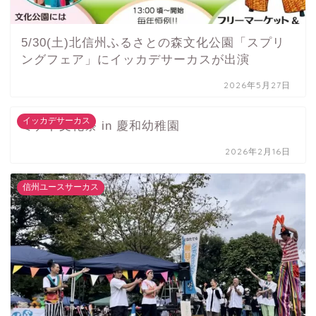
5/30(土)北信州ふるさとの森文化公園「スプリ
ングフェア」にイッカデサーカスが出演
2026年5月27日
イッカデサーカス
ミナト文化祭 in 慶和幼稚園
2026年2月16日
信州ユースサーカス