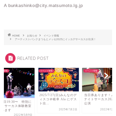
A bunkashinko@city.matsumoto.lg.jp
HOME
お知らせ
イベント情報
アーティストバンクまつもとメッセ2025にイッカデサーカスが出演！
RELATED POST
ント情報
イベント情報
イベント情報
2025/7/27(日)みんなのデ
当日券あります！ム
ィスコ＠岐阜 Ala にゲス
ナイトサーカス2022
25日19:30〜 特別に
ト出...
公演
ースサーカス体験教室
2025年7月2日
2022年12月
行います
2022年5月9日