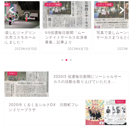
ィア掲載
メディア掲載
メディア掲載
子で楽しむジャグリン
6/6信濃毎日新聞「ムー
写真で楽しムーンナ
〜佐久市コスモホール
ンナイトサーカス出演者
サーカスまつもと公
実施しました！
募集」記事より
2025年4月10日
2023年6月7日
2023年2
2020/3 信濃毎日新聞にソーシャルサー
カスの活動を取り上げていただき...
2020/9 くるくるシルクDX 川西町フレ
ンドリープラザ