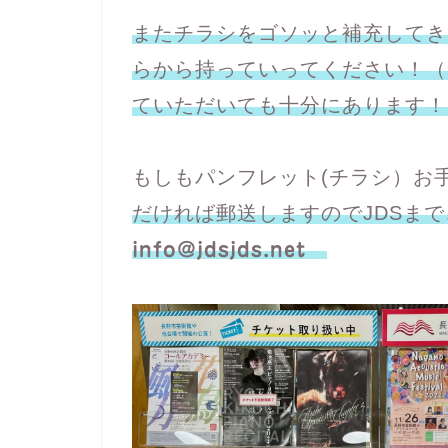
またチラシをゴソッと補充してき
らから持っていってください！（
ていただいても十分にあります！
もしもパンフレット(チラシ）お
だければ郵送しますのでJDSま
info@jdsjds.net