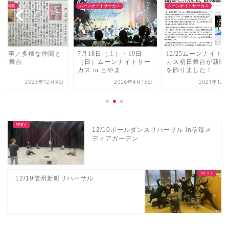
ィア掲載
ムーンナイトサーカス
ムーンナイトサーカス
2/4記事／多様な仲間と
7月18日（土）・19日
12/25ムーンナイト
くる舞台
（日）ムーンナイトサー
カス初日舞台が新聞
カス in とやま
を飾りました！
2023年12月4日
2026年4月13日
2021年12
12/10ポールダンスリハーサル in信毎メ
ディアガーデン
12/19信州新町リハーサル