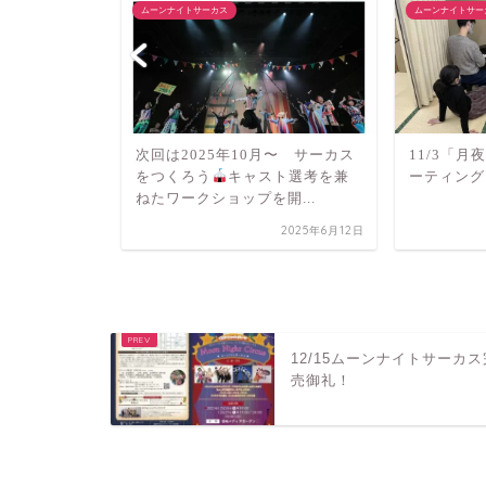
ムーンナイトサーカス
ムーンナイトサー
イトサーカ
次回は2025年10月〜 サーカス
11/3「
をつくろう
キャスト選考を兼
ーティング
ねたワークショップを開...
2023年2月13日
2025年6月12日
12/15ムーンナイトサーカス
売御礼！