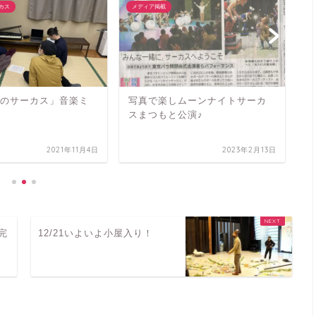
カス
メディア掲載
ム
月夜のサーカス」音楽ミ
写真で楽しムーンナイトサーカ
次
スまつもと公演♪
を
ね
2021年11月4日
2023年2月13日
完
12/21いよいよ小屋入り！