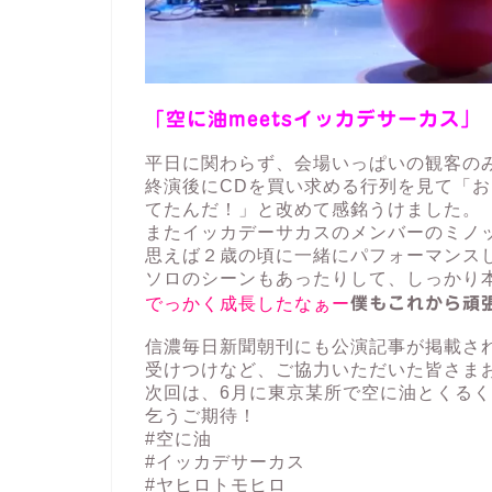
「空に油meetsイッカデサーカス」
平日に関わらず、会場いっぱいの観客の
終演後にCDを買い求める行列を見て「
てたんだ！」と改めて感銘うけました。
またイッカデーサカスのメンバーのミノ
思えば２歳の頃に一緒にパフォーマンス
ソロのシーンもあったりして、しっかり
でっかく成長したなぁー
僕もこれから頑
信濃毎日新聞朝刊にも公演記事が掲載さ
受けつけなど、ご協力いただいた皆さま
次回は、6月に東京某所で空に油とくるく
乞うご期待！
#空に油
#イッカデサーカス
#ヤヒロトモヒロ