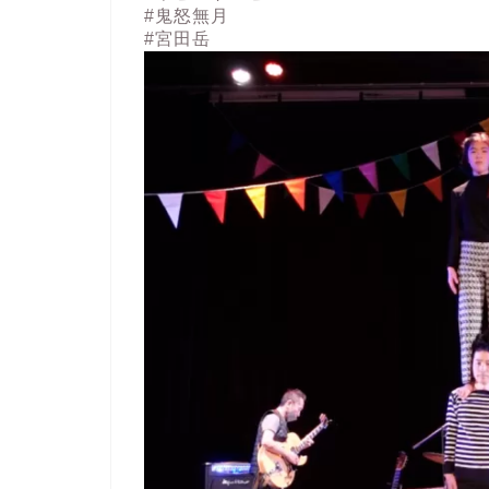
#鬼怒無月
#宮田岳