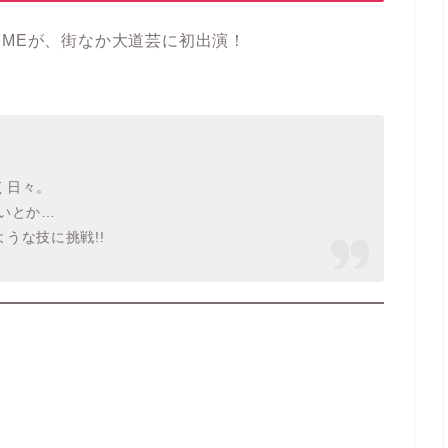
IMEが、街なか大道芸に初出演！
！
く日々。
いとか…
うな技に挑戦!!