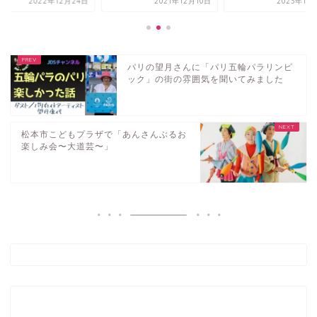
2022年12月24日
2021年12月10日
2023年11
パリの望月さんに「パリ五輪パラリンピ
ック」の街の雰囲気を聞いてみました
松本市こどもプラザで「あんさんぶるお
楽しみ会〜大道芸〜」