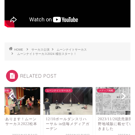
HOME
サーカス公演
ムーンナイトサーカス
ムーンナイトサーカス2024 稽古スタート！
RELATED POST
ント情報
ムーンナイトサーカス
メディア掲載
日券あります！ムーン
12/10ポールダンスリハ
2023/11/20読売新
イトサーカス2022松本
ーサル in信毎メディアガ
野地域版に載せてい
演
ーデン
きました